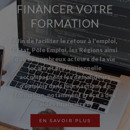
FINANCER VOTRE
FORMATION
Afin de faciliter le retour à l'emploi,
l'Etat, Pôle Emploi, les Régions ainsi
que de nombreux acteurs de la vie
locale et professionnelle
accompagnent les demandeurs
d’emplois dans leurs actions de
formation, notamment grâce à des
aides financières.
EN SAVOIR PLUS