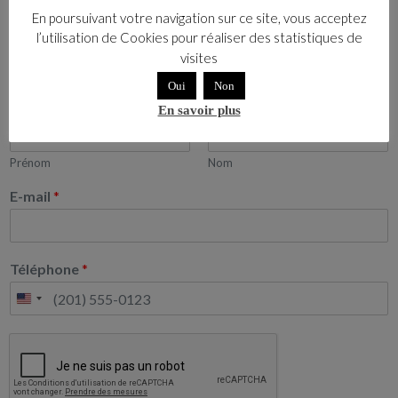
En poursuivant votre navigation sur ce site, vous acceptez
Civilité
*
l’utilisation de Cookies pour réaliser des statistiques de
visites
Mme
Mr
Oui
Non
Nom
*
En savoir plus
Prénom
Nom
E-mail
*
Téléphone
*