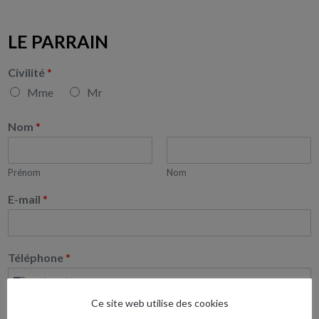
LE PARRAIN
Civilité
*
Mme
Mr
Nom
*
Prénom
Nom
E-mail
*
Téléphone
*
Ce site web utilise des cookies
LE FILLEUL :