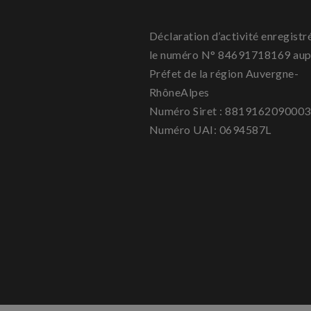
Déclaration d’activité enregistr
le numéro N° 84691718169 aup
Préfet de la région Auvergne-
RhôneAlpes
Numéro Siret : 881916209000
Numéro UAI: 0694587L