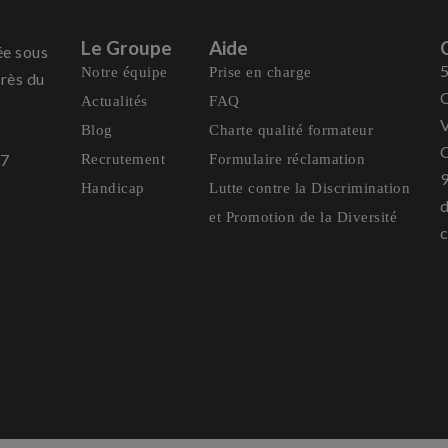
Le Groupe
Aide
ée sous
5
Notre équipe
Prise en charge
rès du
C
Actualités
FAQ
V
Blog
Charte qualité formateur
C
37
Recrutement
Formulaire réclamation
Handicap
Lutte contre la Discrimination
d
et Promotion de la Diversité
c