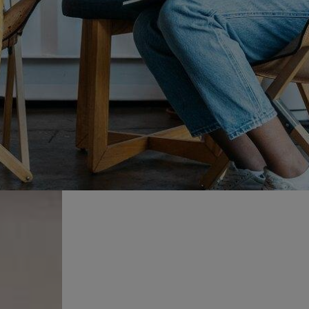
r le
!