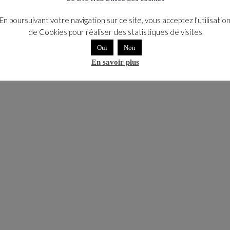
es de vente
Règlement intérieur
Mentions légales
Pol
En poursuivant votre navigation sur ce site, vous acceptez l’utilisatio
de Cookies pour réaliser des statistiques de visites
Oui
Non
En savoir plus