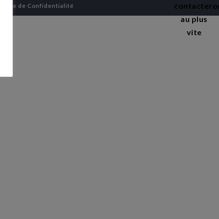
contactero
itique de Confidentialité
au plus
n
vite