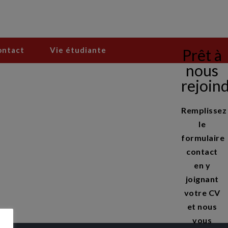
ontact
Vie étudiante
Prêt à
nous
rejoin
Remplissez
le
formulaire
contact
en y
joignant
votre CV
et nous
vous