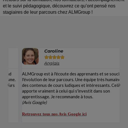
et le suivi pédagogique, découvrez ce qu’ont pensé nos
stagiaires de leur parcours chez ALMGroup !
Caroline





Anglais
ALMGroup est à l'écoute des apprenants et se soucie de
Ma
e.
l'évolution de leur parcours. Une équipe très humaine et
me
s
des contenus de cours ludiques et intéressants. Cela
Le
apporte vraiment à celui qui s'investit dans son
ét
apprentissage. Je recommande à tous.
am
(Avis Google)
fa
(A
Retrouvez tous nos Avis Google ici
Re