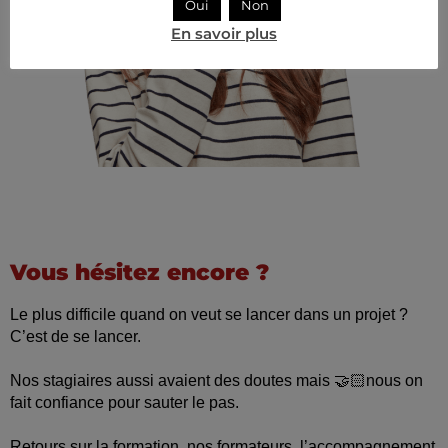
Oui
Non
En savoir plus
Vous hésitez encore ?
Le plus difficile quand on veut se lancer dans un projet ?
C’est de se lancer.
Nos stagiaires aussi avaient des doutes mais 🤝🏻nous on
fait confiance pour sauter le pas.
Retours sur la formation, nos formateurs, l’accompagnement