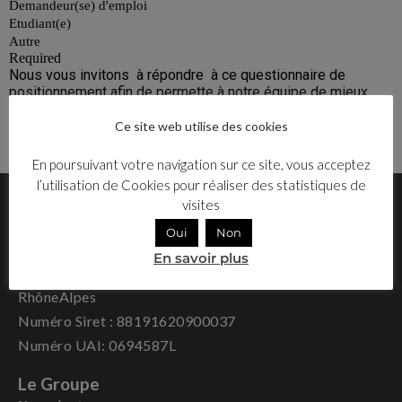
Ce site web utilise des cookies
En poursuivant votre navigation sur ce site, vous acceptez
l’utilisation de Cookies pour réaliser des statistiques de
visites
Oui
Non
Déclaration d’activité enregistrée sous le numéro N°
En savoir plus
84691718169 auprès du Préfet de la région Auvergne-
RhôneAlpes
Numéro Siret : 88191620900037
Numéro UAI: 0694587L
Le Groupe