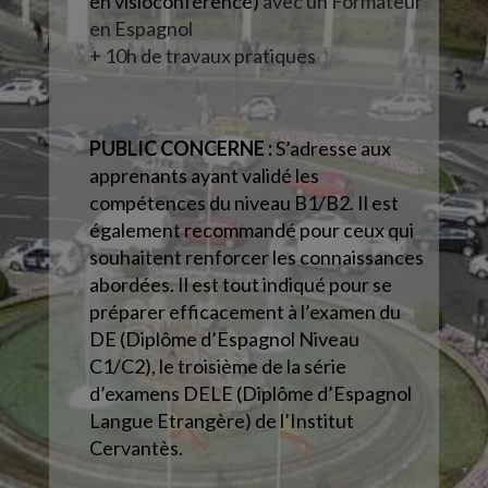
en visioconférence)
avec un Formateur
en Espagnol
+ 10h de travaux pratiques
PUBLIC CONCERNE :
S’adresse aux
apprenants ayant validé les
compétences du niveau B1/B2. Il est
également recommandé pour ceux qui
souhaitent renforcer les connaissances
abordées. Il est tout indiqué pour se
préparer efficacement à l’examen du
DE (Diplôme d’Espagnol Niveau
C1/C2), le troisième de la série
d’examens DELE (Diplôme d’Espagnol
Langue Etrangère) de l’Institut
Cervantès.