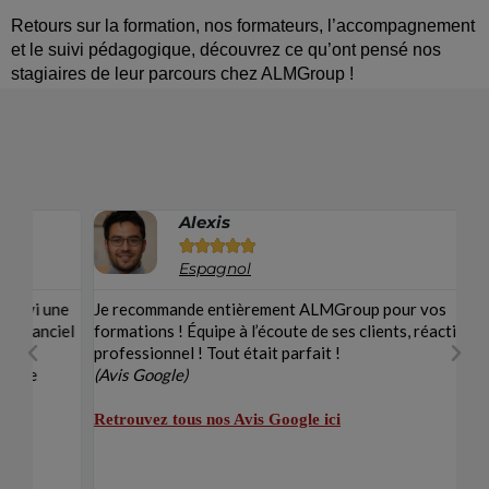
Retours sur la formation, nos formateurs, l’accompagnement
et le suivi pédagogique, découvrez ce qu’ont pensé nos
stagiaires de leur parcours chez ALMGroup !
Alexis





Espagnol
ne
Je recommande entièrement ALMGroup pour vos
Bo
el
formations ! Équipe à l’écoute de ses clients, réactif,
ge
professionnel ! Tout était parfait !
cla
(Avis Google)
(A
Retrouvez tous nos Avis Google ici
Re