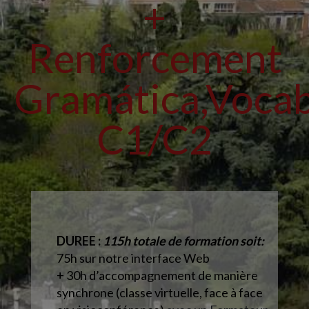
+
Renforcement
Gramática,Vocab
C1/C2
DUREE :
115h totale de formation soit:
75h sur notre interface Web
+ 30h d’accompagnement
de manière
synchrone (classe virtuelle, face à face