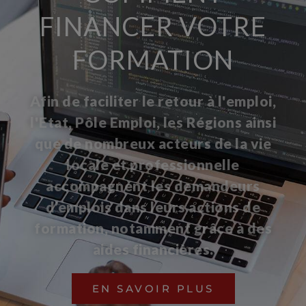
FINANCER VOTRE
FORMATION
Afin de faciliter le retour à l'emploi,
l'Etat, Pôle Emploi, les Régions ainsi
que de nombreux acteurs de la vie
locale et professionnelle
accompagnent les demandeurs
d’emplois dans leurs actions de
formation, notamment grâce à des
aides financières.
EN SAVOIR PLUS