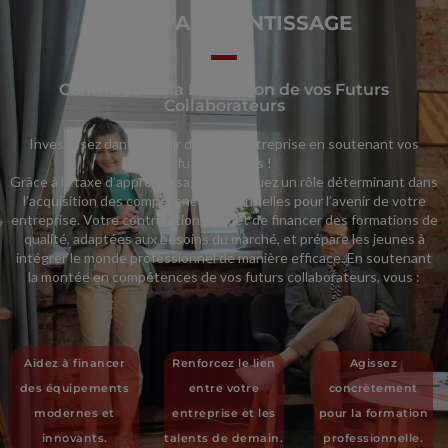
TAXE D'APPRENTISSAGE
Contribuez à la Formation de vos Futurs
Collaborateurs
Investissez dans l’avenir de votre entreprise en soutenant vos
futurs talents !
Grâce à la taxe d’apprentissage, vous jouez un rôle déterminant dans
l’acquisition des compétences essentielles pour l’avenir de votre
entreprise. Votre contribution permet de financer des formations de
qualité, adaptées aux besoins du marché, et prépare les jeunes à
intégrer le monde professionnel de manière efficace. En soutenant
la montée en compétences de vos futurs collaborateurs, vous :
Aidez à financer
Renforcez le lien
Agissez
des équipements
entre votre
concrètement
modernes et
entreprise et les
pour la formation
innovants.
talents de demain.
professionnelle.