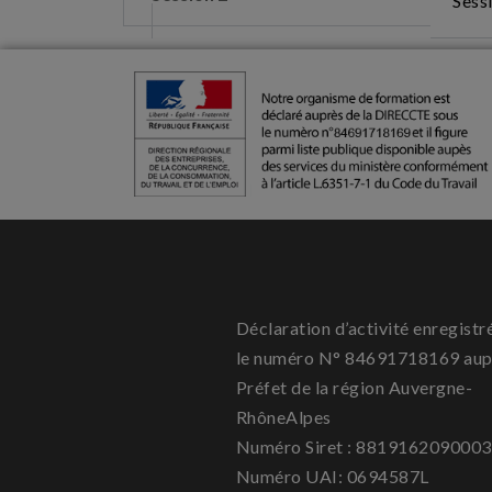
Sessi
Déclaration d’activité enregistr
le numéro N° 84691718169 aup
Préfet de la région Auvergne-
RhôneAlpes
Numéro Siret : 881916209000
Numéro UAI: 0694587L