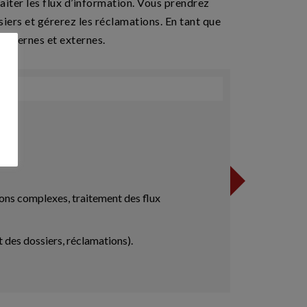
raiter les flux d’information. Vous prendrez
iers et gérerez les réclamations. En tant que
s internes et externes.
n
ions complexes, traitement des flux
 des dossiers, réclamations).