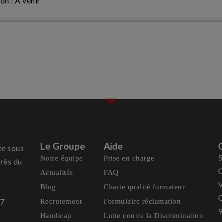
on : A venir
Le Groupe
Aide
ée sous
5
Notre équipe
Prise en charge
rès du
C
Actualités
FAQ
V
Blog
Charte qualité formateur
C
37
Recrutement
Formulaire réclamation
Handicap
Lutte contre la Discrimination