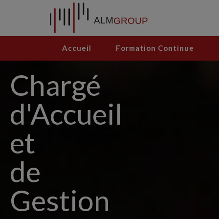
Accueil
Formation Continue
Chargé
d'Accueil
et
de
Gestion