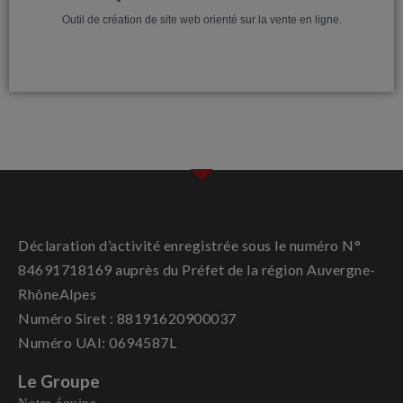
Outil de création de site web orienté sur la vente en ligne.
Déclaration d’activité enregistrée sous le numéro N°
84691718169 auprès du Préfet de la région Auvergne-
RhôneAlpes
Numéro Siret : 88191620900037
Numéro UAI: 0694587L
Le Groupe