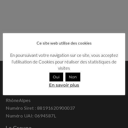
Ce site web utilise des cookies
En poursuivant votre navigation sur ce site, vous acceptez
l’utilisation de Cookies pour réaliser des statistiques de
visites
Oui
Non
Déclaration d’activité enregistrée sous le numéro N°
En savoir plus
84691718169 auprès du Préfet de la région Auvergne-
RhôneAlpes
Numéro Siret : 88191620900037
Numéro UAI: 0694587L
Le Groupe