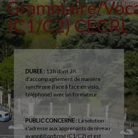
Grammaire/Voca
(C1/C2) CECRL
DUREE
:
13 h dont 3 h
d’accompagnement
de manière
synchrone (face à face en visio,
téléphone) avec un formateur
PUBLIC CONCERNE :
La solution
s’adresse aux apprenants de niveau
avancé/confirmé (C1/C2) et est