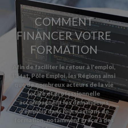
COMMENT
FINANCER VOTRE
FORMATION
Afin de faciliter le retour à l'emploi,
l'Etat, Pôle Emploi, les Régions ainsi
que de nombreux acteurs de la vie
locale et professionnelle
accompagnent les demandeurs
d’emplois dans leurs actions de
formation, notamment grâce à des