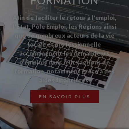
Afin de faciliter le retour à l'emploi,
l'Etat, Pôle Emploi, les Régions ainsi
que de nombreux acteurs de la vie
locale et professionnelle
accompagnent les demandeurs
d’emplois dans leurs actions de
formation, notamment grâce à des
aides financières.
EN SAVOIR PLUS