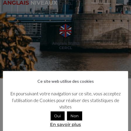
ANGLAIS
NIVEAUX
CERCL
Anglais B1/B2
CERCL
Ce site web utilise des cookies
En poursuivant votre navigation sur ce site, vous acceptez
l’utilisation de Cookies pour réaliser des statistiques de
visites
Oui
Non
En savoir plus