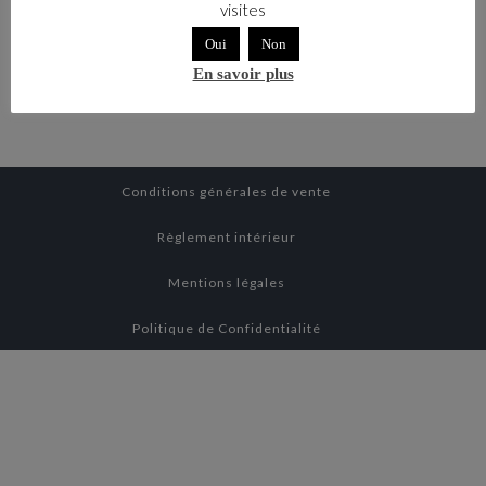
[customer-area-payment-failure /]
visites
Oui
Non
En savoir plus
Conditions générales de vente
Règlement intérieur
Mentions légales
Politique de Confidentialité