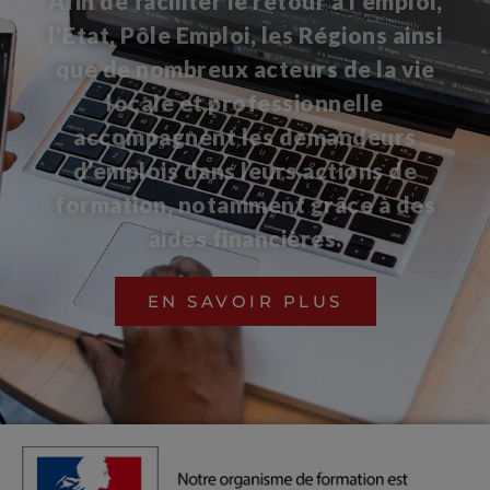
Afin de faciliter le retour à l'emploi,
l'Etat, Pôle Emploi, les Régions ainsi
que de nombreux acteurs de la vie
locale et professionnelle
accompagnent les demandeurs
d’emplois dans leurs actions de
formation, notamment grâce à des
aides financières.
EN SAVOIR PLUS