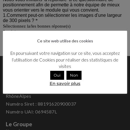
Ce site web utilise des cookies
En poursuivant votre navigation sur ce site, vous acceptez
l’utilisation de Cookies pour réaliser des statistiques de
visites
Oui
Non
Déclaration d’activité enregistrée sous le numéro N°
En savoir plus
84691718169 auprès du Préfet de la région Auvergne-
RhôneAlpes
Numéro Siret : 88191620900037
Numéro UAI: 0694587L
Le Groupe