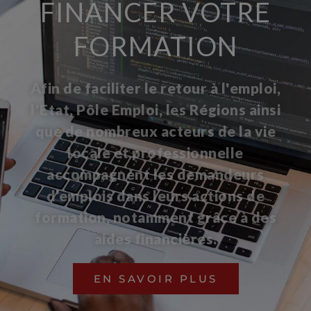
FINANCER VOTRE
FORMATION
Afin de faciliter le retour à l'emploi,
l'Etat, Pôle Emploi, les Régions ainsi
que de nombreux acteurs de la vie
locale et professionnelle
accompagnent les demandeurs
d’emplois dans leurs actions de
formation, notamment grâce à des
aides financières.
EN SAVOIR PLUS