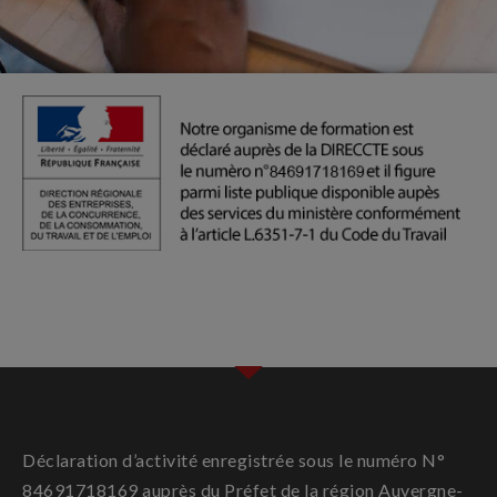
Déclaration d’activité enregistrée sous le numéro N°
84691718169 auprès du Préfet de la région Auvergne-