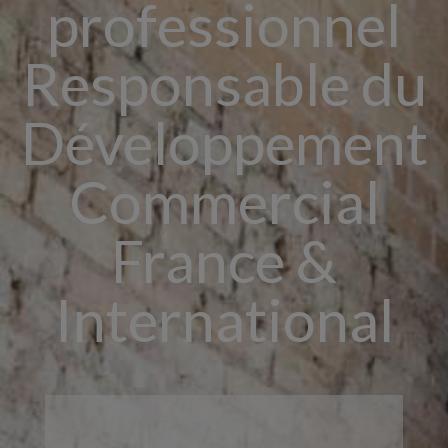
professionnel
Responsable du
Développement
Commercial
France &
International