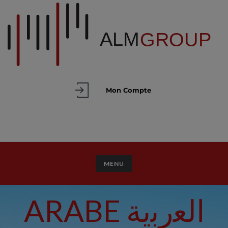
Mon Compte
TOGGLE NAVIGATION
MENU
ARABE اﻟﻌرﺑﯾﺔ