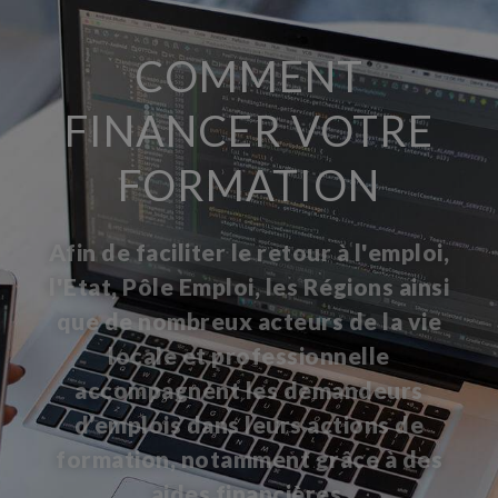
COMMENT
FINANCER VOTRE
FORMATION
Afin de faciliter le retour à l'emploi,
l'Etat, Pôle Emploi, les Régions ainsi
que de nombreux acteurs de la vie
locale et professionnelle
accompagnent les demandeurs
d’emplois dans leurs actions de
formation, notamment grâce à des
aides financières.