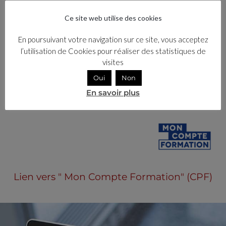
Ce site web utilise des cookies
Pendant formation
En poursuivant votre navigation sur ce site, vous acceptez
l’utilisation de Cookies pour réaliser des statistiques de
Après formation
visites
Oui
Non
Méthode et Techniques d'évaluation jalonnant
En savoir plus
ou terminant la formation
Lien vers " Mon Compte Formation" (CPF)