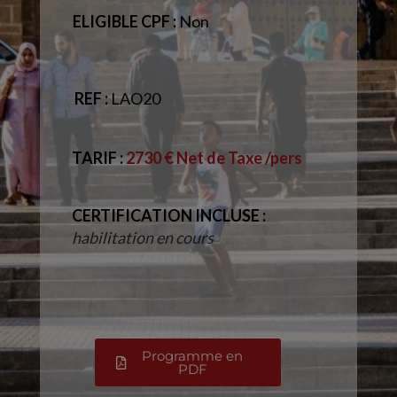
ELIGIBLE CPF :
Non
REF :
LAO20
TARIF
:
2730 € Net de Taxe /pers
CERTIFICATION INCLUSE :
habilitation en cours
Programme en
PDF