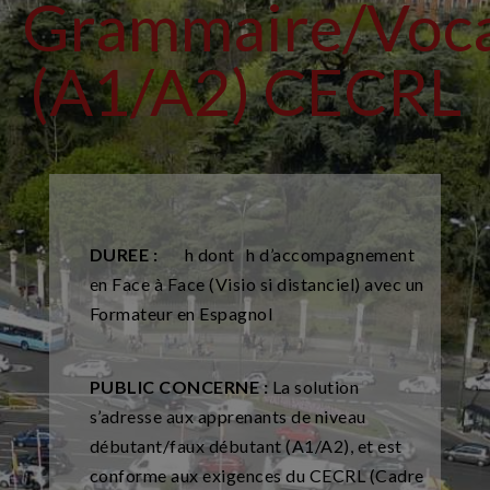
Grammaire/Voca
(A1/A2) CECRL
DUREE :
h dont h d’accompagnement
en Face à Face (Visio si distanciel) avec un
Formateur en Espagnol
PUBLIC CONCERNE :
La solution
s’adresse aux apprenants de niveau
débutant/faux débutant (A1/A2), et est
conforme aux exigences du CECRL (Cadre