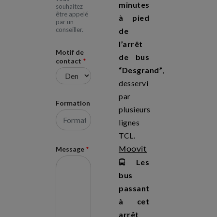
minutes
souhaitez
être appelé
à pied
par un
conseiller.
de
l’arrêt
Motif de
de bus
contact
*
“Desgrand”
,
desservi
par
Formation
plusieurs
lignes
TCL.
Moovit
Message
*
🚍
Les
bus
passant
à cet
arrêt