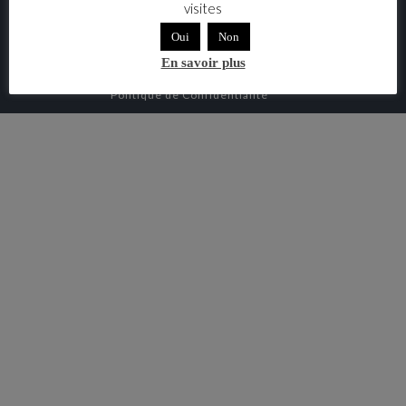
visites
Règlement intérieur
Oui
Non
Mentions légales
En savoir plus
Politique de Confidentialité