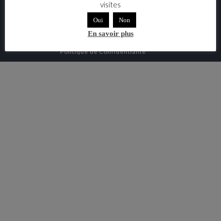
visites
Règlement intérieur
Oui
Non
Mentions légales
En savoir plus
Politique de Confidentialité